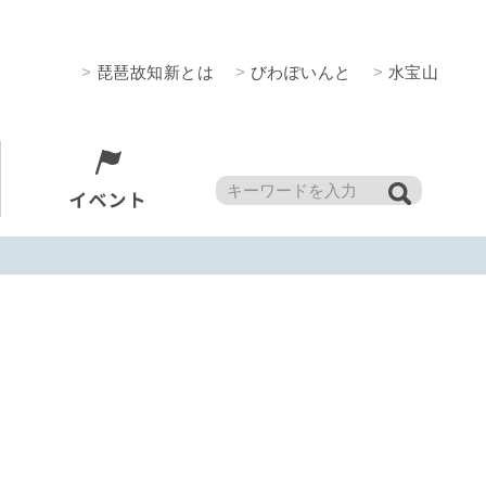
>
琵琶故知新とは
>
びわぽいんと
>
水宝山