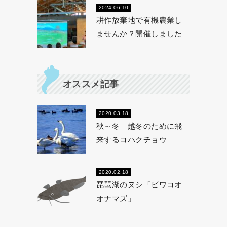
2024.06.10
耕作放棄地で有機農業し
ませんか？開催しました
オススメ記事
2020.03.18
秋～冬 越冬のために飛
来するコハクチョウ
2020.02.18
琵琶湖のヌシ「ビワコオ
オナマズ」