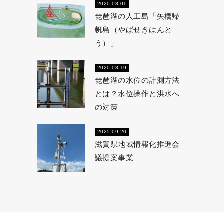
2020.03.01
琵琶湖の人工島「矢橋帰
帆島（やばせきはんと
う）」
2020.03.19
琵琶湖の水位の計測方法
とは？水位操作と洪水へ
の対策
2025.09.20
滋賀県地域情報化推進会
議提案事業