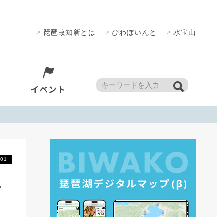
>
琵琶故知新とは
>
びわぽいんと
>
水宝山
.01
ナ