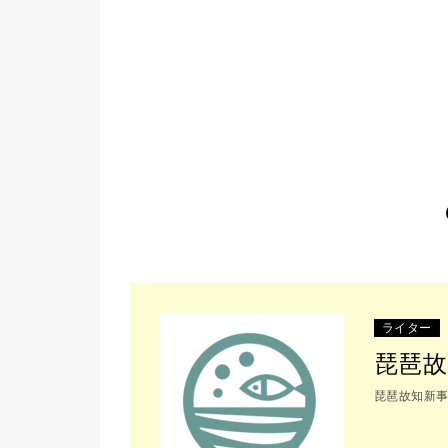
ライター
琵琶故
琵琶故知新