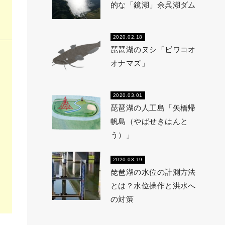
的な「鏡湖」余呉湖ダム
2020.02.18
琵琶湖のヌシ「ビワコオ
オナマズ」
2020.03.01
琵琶湖の人工島「矢橋帰
帆島（やばせきはんと
う）」
2020.03.19
琵琶湖の水位の計測方法
とは？水位操作と洪水へ
の対策