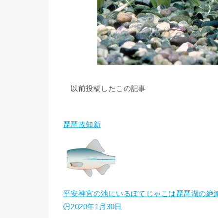
以前投稿したこの記事
琵琶故知新
平安神宮の池にいるぼてじゃこは琵琶湖の絶
🕒️2020年1月30日