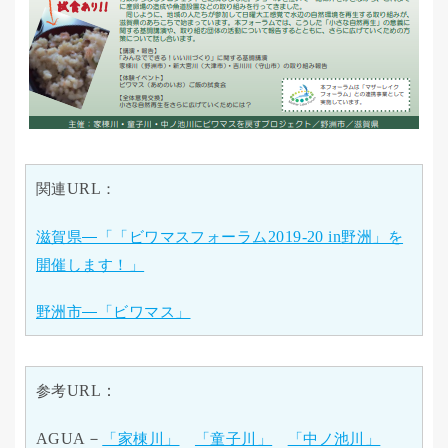
関連
URL
：
滋賀県―「「ビワマスフォーラム
2019-20 in
野洲」を
開催します！」
野洲市―「ビワマス」
参考
URL：
AGUA－
「家棟川」
「童子川」
「中ノ池川」