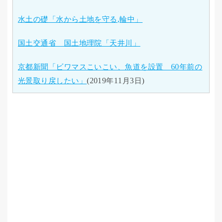
水土の礎「水から土地を守る
,
輪中」
国土交通省 国土地理院「天井川」
京都新聞「ビワマスこいこい、魚道を設置
60
年前の
光景取り戻したい」
(2019
年
11
月
3
日
)