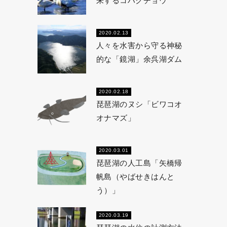
来するコハクチョウ
2020.02.13
人々を水害から守る神秘
的な「鏡湖」余呉湖ダム
2020.02.18
琵琶湖のヌシ「ビワコオ
オナマズ」
2020.03.01
琵琶湖の人工島「矢橋帰
帆島（やばせきはんと
う）」
2020.03.19