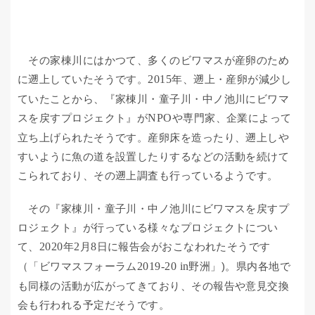
その家棟川にはかつて、多くのビワマスが産卵のため
に遡上していたそうです。
2015
年、遡上・産卵が減少し
ていたことから、『家棟川・童子川・中ノ池川にビワマ
スを戻すプロジェクト』が
NPO
や専門家、企業によって
立ち上げられたそうです。産卵床を造ったり、遡上しや
すいように魚の道を設置したりするなどの活動を続けて
こられており、その遡上調査も行っているようです。
その『家棟川・童子川・中ノ池川にビワマスを戻すプ
ロジェクト』が行っている様々なプロジェクトについ
て、
2020
年
2
月
8
日に報告会がおこなわれたそうです
（「ビワマスフォーラム
2019-20 in
野洲」)。県内各地で
も同様の活動が広がってきており、その報告や意見交換
会も行われる予定だそうです。