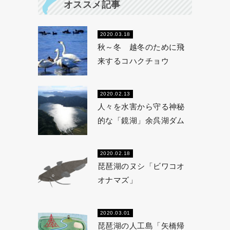
オススメ記事
2020.03.18
秋～冬 越冬のために飛
来するコハクチョウ
2020.02.13
人々を水害から守る神秘
的な「鏡湖」余呉湖ダム
2020.02.18
琵琶湖のヌシ「ビワコオ
オナマズ」
2020.03.01
琵琶湖の人工島「矢橋帰