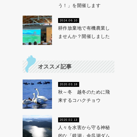
う！」を開催します
2024.06.10
耕作放棄地で有機農業し
ませんか？開催しました
オススメ記事
2020.03.18
秋～冬 越冬のために飛
来するコハクチョウ
2020.02.13
人々を水害から守る神秘
的な「鏡湖」余呉湖ダム