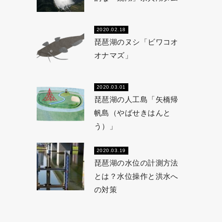
2020.02.18
琵琶湖のヌシ「ビワコオ
オナマズ」
2020.03.01
琵琶湖の人工島「矢橋帰
帆島（やばせきはんと
う）」
2020.03.19
琵琶湖の水位の計測方法
とは？水位操作と洪水へ
の対策