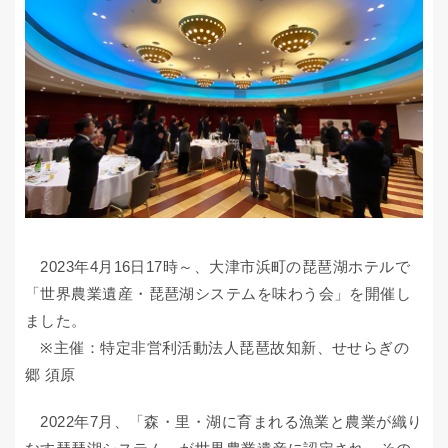
2023年4月16日17時～、大津市浜町の琵琶湖ホテルで
「世界農業遺産・琵琶湖システムを味わう会」を開催し
ました。
※主催：特定⾮営利活動法⼈琵琶故知新、せせらぎの
郷 須原
2022年7⽉、「森・⾥・湖に育まれる漁業と農業が織り