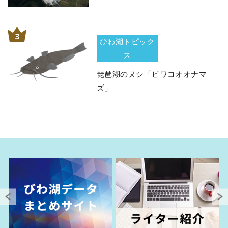
びわ湖トピック
ス
琵琶湖のヌシ「ビワコオオナマ
ズ」