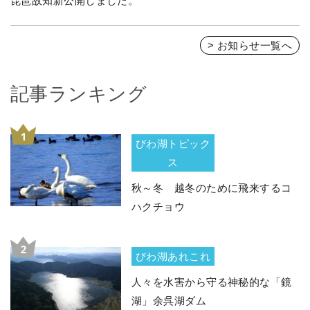
琵琶故知新公開しました。
> お知らせ一覧へ
記事ランキング
びわ湖トピック
ス
秋～冬 越冬のために飛来するコ
ハクチョウ
びわ湖あれこれ
人々を水害から守る神秘的な「鏡
湖」余呉湖ダム