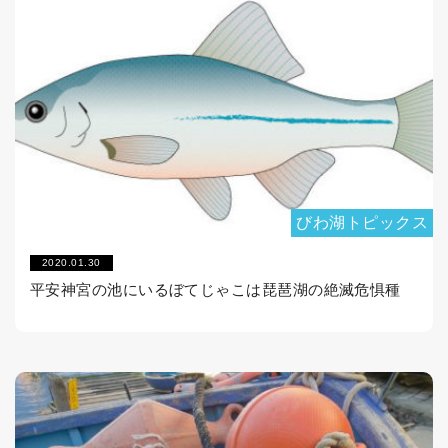
びわ湖トピックス
2020.01.30
平安神宮の池にいるぼてじゃこは琵琶湖の絶滅危惧種