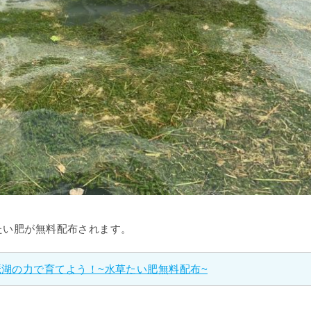
草たい肥が無料配布されます。
湖の力で育てよう！~水草たい肥無料配布~