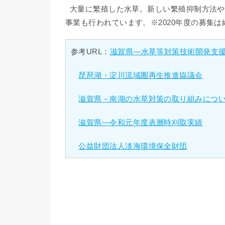
大量に繁殖した水草。新しい繁殖抑制方法や
事業も行われています。※2020年度の募集は
参考URL：
滋賀県―水草等対策技術開発支
琵琶湖・淀川流域圏再生推進協議会
滋賀県－南湖の水草対策の取り組みにつ
滋賀県―令和元年度表層時刈取実績
公益財団法人淡海環境保全財団