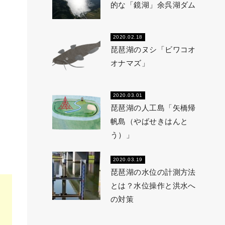
的な「鏡湖」余呉湖ダム
2020.02.18
琵琶湖のヌシ「ビワコオ
オナマズ」
2020.03.01
琵琶湖の人工島「矢橋帰
帆島（やばせきはんと
う）」
2020.03.19
琵琶湖の水位の計測方法
とは？水位操作と洪水へ
の対策