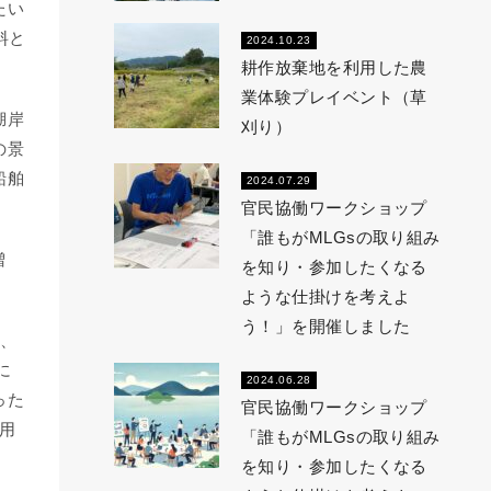
たい
料と
2024.10.23
耕作放棄地を利用した農
業体験プレイベント（草
湖岸
刈り）
の景
船舶
2024.07.29
官民協働ワークショップ
「誰もがMLGsの取り組み
増
を知り・参加したくなる
ような仕掛けを考えよ
う！」を開催しました
、
に
2024.06.28
った
官民協働ワークショップ
を用
「誰もがMLGsの取り組み
を知り・参加したくなる