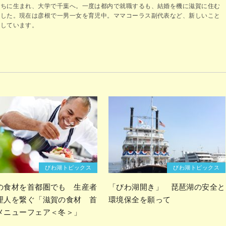
まちに生まれ、大学で千葉へ。一度は都内で就職するも、結婚を機に滋賀に住む
ました。現在は彦根で一男一女を育児中。ママコーラス副代表など、新しいこと
ジしています。
びわ湖トピックス
びわ湖トピックス
の食材を首都圏でも 生産者
「びわ湖開き」 琵琶湖の安全と
理人を繋ぐ「滋賀の食材 首
環境保全を願って
メニューフェア＜冬＞」