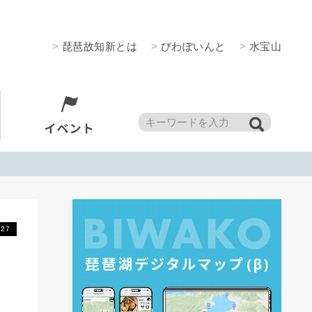
>
琵琶故知新とは
>
びわぽいんと
>
水宝山
.27
」