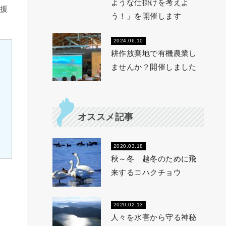
ような仕掛けを考えよ
援
う！」を開催します
2024.06.10
耕作放棄地で有機農業し
ませんか？開催しました
オススメ記事
2020.03.18
秋～冬 越冬のために飛
来するコハクチョウ
2020.02.13
人々を水害から守る神秘