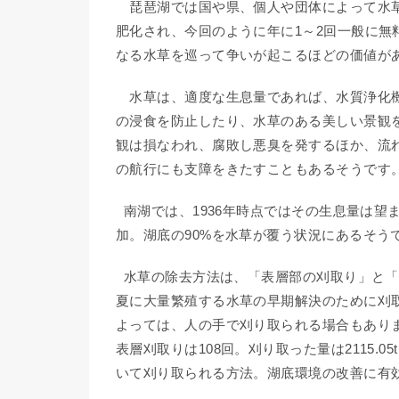
琵琶湖では国や県、個人や団体によって水草
肥化され、今回のように年に1～2回一般に
なる水草を巡って争いが起こるほどの価値が
水草は、適度な生息量であれば、水質浄化機
の浸食を防止したり、水草のある美しい景観
観は損なわれ、腐敗し悪臭を発するほか、流
の航行にも支障をきたすこともあるそうです
南湖では、1936年時点ではその生息量は望
加。湖底の90%を水草が覆う状況にあるそう
水草の除去方法は、「表層部の刈取り」と「
夏に大量繁殖する水草の早期解決のために刈取
よっては、人の手で刈り取られる場合もあります
表層刈取りは108回。刈り取った量は2115
いて刈り取られる方法。湖底環境の改善に有