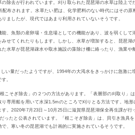
の除去が行われています。刈り取られた琵琶湖の水草は陸上で
無料配布されます。水草たい肥は、化学肥料のない時代にはその原
ありましたが、現代ではあまり利用されていないそうです。
能、魚類の産卵場・生息場としての機能があり、波を弱くして
をみせてくれたりもします。しかし、水草が増加すると、琵琶湖
れた水草が琵琶湖疎水や取水施設の藻除け柵に絡ったり、漁業や
。
ましい量だったようですが、1994年の大渇水をきっかけに急激に
です。
根こそぎ除去」の２つの方法があります。「表層部の刈取り」は
り専用船を用いて水深1.5mのところで刈りとる方法です。地形
。2020年7月23日～10月25日に滋賀県琵琶湖保全再生課が行
.05tだったと公表されています。「根こそぎ除去」は、貝引き漁具
効で、寒い冬の琵琶湖でも計画的に実施されているそうです。