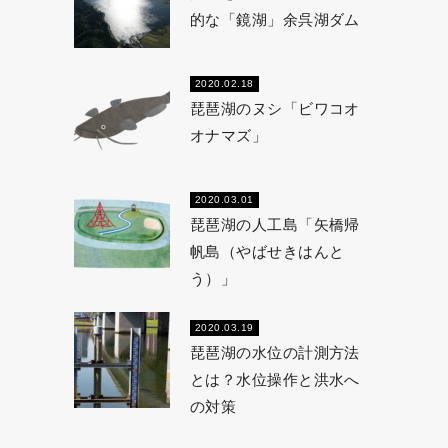
的な「鏡湖」余呉湖ダム
2020.02.18
琵琶湖のヌシ「ビワコオ
オナマズ」
2020.03.01
琵琶湖の人工島「矢橋帰
帆島（やばせきはんと
う）」
2020.03.19
琵琶湖の水位の計測方法
とは？水位操作と洪水へ
の対策