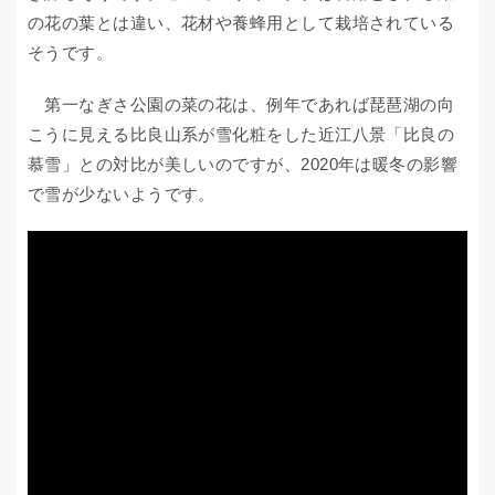
の花の葉とは違い、花材や養蜂用として栽培されている
そうです。
第一なぎさ公園の菜の花は、例年であれば琵琶湖の向
こうに見える比良山系が雪化粧をした近江八景「比良の
慕雪」との対比が美しいのですが、2020年は暖冬の影響
で雪が少ないようです。