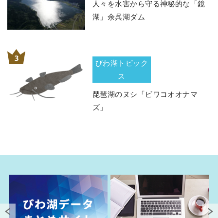
人々を水害から守る神秘的な「鏡
湖」余呉湖ダム
びわ湖トピック
ス
琵琶湖のヌシ「ビワコオオナマ
ズ」