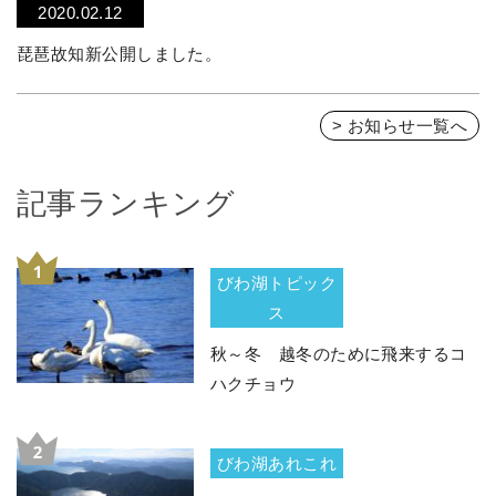
2020.02.12
琵琶故知新公開しました。
> お知らせ一覧へ
記事ランキング
びわ湖トピック
ス
秋～冬 越冬のために飛来するコ
ハクチョウ
びわ湖あれこれ