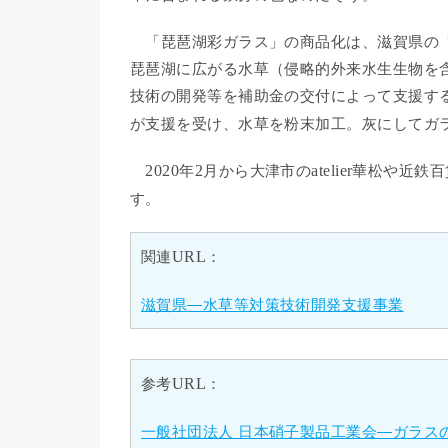
「琵琶湖彩ガラス」の商品化は、滋賀県の「
琵琶湖に広がる水草（侵略的外来水生生物を
技術の開発等を補助金の交付によって支援す
が支援を受け、水草を粉末加工。灰にしてガ
2020
年
2
月から大津市の
atelier
華松や近鉄百
す。
関連
URL
：
滋賀県―水草等対策技術開発支援事業
参考
URL
：
一般社団法人 日本硝子製品工業会―ガラス