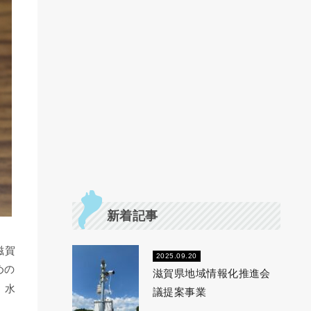
新着記事
滋賀
2025.09.20
めの
滋賀県地域情報化推進会
、水
議提案事業