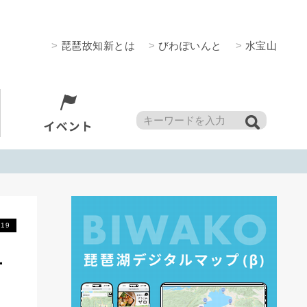
>
琵琶故知新とは
>
びわぽいんと
>
水宝山
.19
対