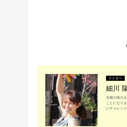
ライター
細川 
京都の海の
ことになり
にチャレン