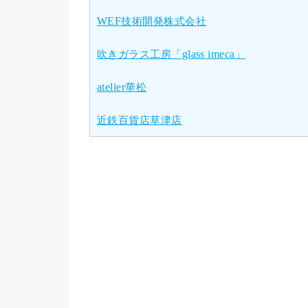
WEF
技術開発株式会社
吹きガラス工房「
glass imeca
」
atelier
華松
近鉄百貨店草津店