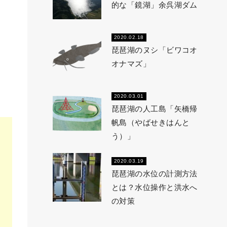
的な「鏡湖」余呉湖ダム
2020.02.18
琵琶湖のヌシ「ビワコオ
オナマズ」
2020.03.01
琵琶湖の人工島「矢橋帰
帆島（やばせきはんと
う）」
2020.03.19
琵琶湖の水位の計測方法
とは？水位操作と洪水へ
の対策