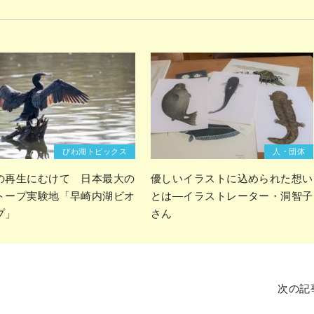
びわ湖トピックス
人・団体
の再生にむけて 日本最大の
優しいイラストに込められた想い
トープ実験地「早崎内湖ビオ
とは―イラストレーター・洞智子
プ」
さん
次の記